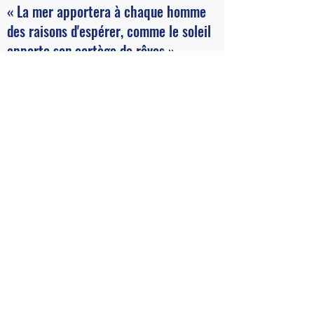
« La mer apportera à chaque homme
des raisons d'espérer, comme le soleil
apporte son cortège de rêves »
Me contacter
Papeete - French Polynesia
tahitirebreather@gmail.com