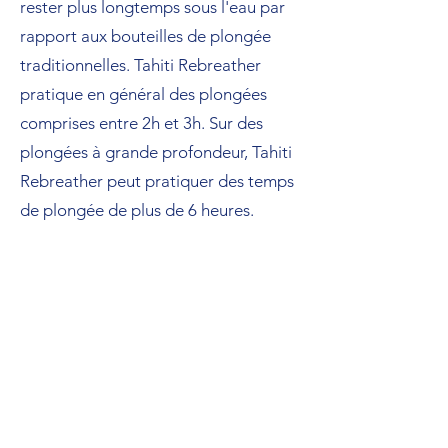
rester plus longtemps sous l'eau par
rapport aux bouteilles de plongée
traditionnelles. Tahiti Rebreather
pratique en général des plongées
comprises entre 2h et 3h. Sur des
plongées à grande profondeur, Tahiti
Rebreather peut pratiquer des temps
de plongée de plus de 6 heures.
L'utilisation d'un recycleur nécessite
une formation spécifique en raison
des risques associés à la manipulation
de l'oxygène et à la maintenance de
l'équipement.
Après avoir testé de nombreux